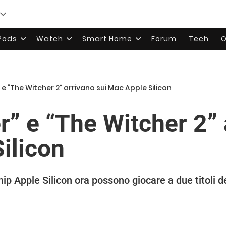
rPods
Watch
Smart Home
Forum
Tech
O
 e “The Witcher 2” arrivano sui Mac Apple Silicon
r” e “The Witcher 2” 
ilicon
ip Apple Silicon ora possono giocare a due titoli d