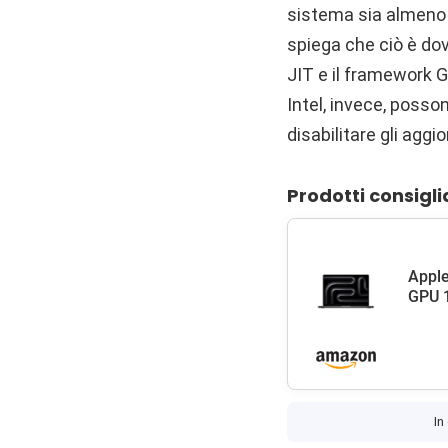
sistema sia almeno 
spiega che ciò è do
JIT e il framework G
Intel, invece, poss
disabilitare gli ag
Prodotti consigli
Apple
GPU 1
In