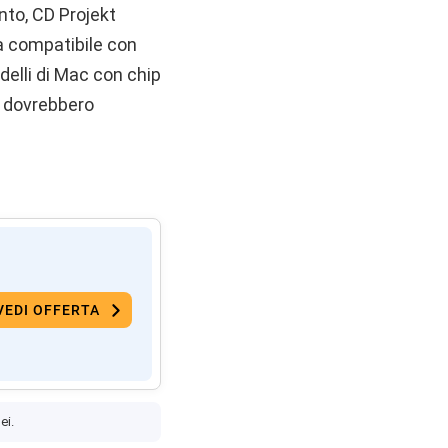
to, CD Projekt
a compatibile con
delli di Mac con chip
a dovrebbero
VEDI OFFERTA
ei.