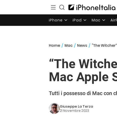
iPhone
iPad
Mac
Ai
Home
/
Mac
/
News
/
“The Witcher”
“The Witche
Mac Apple S
Tutti i possesso di Mac con ch
Giuseppe La Terza
21 Novembre 2023