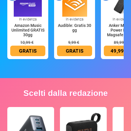
In evidenza
In evidenza
In evidenza
Amazon Music
Audible: Gratis 30
Anker Mag
Unlimited GRATIS
gg
Power Ban
30gg
Magsafe 10
mAh
10,99 €
9,99 €
89,99 €
GRATIS
GRATIS
49,99 €
Scelti dalla redazione