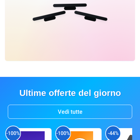
Ultime offerte del giorno
Vedi tutte
-100%
-100%
-44%