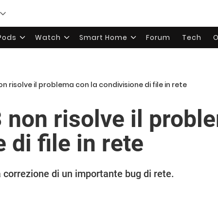
rPods
Watch
Smart Home
Forum
Tech
O
 risolve il problema con la condivisione di file in rete
non risolve il probl
di file in rete
correzione di un importante bug di rete.