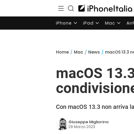
iPhone
iPad
Mac
Ai
Home
/
Mac
/
News
/
macOS 13.3 non
macOS 13.3 
condivisione 
Con macOS 13.3 non arriva la 
Giuseppe Migliorino
28 Marzo 2023