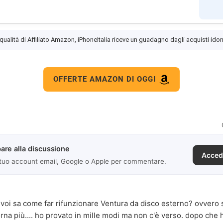
 qualità di Affiliato Amazon, iPhoneItalia riceve un guadagno dagli acquisti idon
OFFERTE AMAZON DI OGGI
are alla discussione
Acced
 tuo account email, Google o Apple per commentare.
voi sa come far rifunzionare Ventura da disco esterno? ovvero si
na più.... ho provato in mille modi ma non c'è verso. dopo che ha 