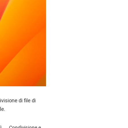
isione di file di
le.
i → Condivisione
e