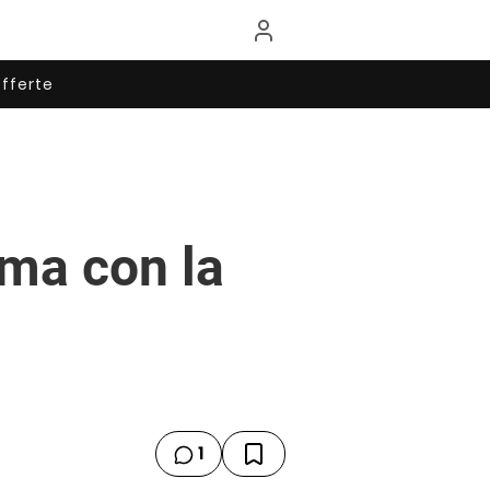
fferte
ema con la
1