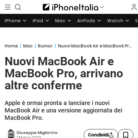
iPhone
iPad
Mac
AirPods
Watch
Home
/
Mac
/
Rumor
/
Nuovi MacBook Air e MacBook Pro, arrivano altre conferme
Nuovi MacBook Air e
MacBook Pro, arrivano
altre conferme
Apple è ormai pronta a lanciare i nuovi
MacBook Air e una versione aggiornata dei
MacBook Pro.
Giuseppe Migliorino
Condividi
7 Marzo 2023