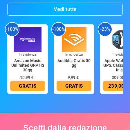
Vedi tutte
-100%
-100%
-23%
In evidenza
In evidenza
In evidenza
Amazon Music
Audible: Gratis 30
Apple Watch 
Unlimited GRATIS
gg
GPS, Cassa 4
30gg
in all
10,99 €
9,99 €
309,00 €
GRATIS
GRATIS
239,00 €
Scelti dalla redazione