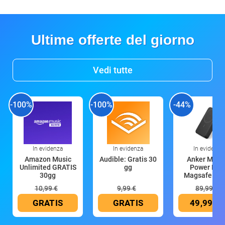
Ultime offerte del giorno
Vedi tutte
-100%
-100%
-44%
In evidenza
In evidenza
In evidenza
Amazon Music
Audible: Gratis 30
Anker Mag
Unlimited GRATIS
gg
Power Ban
30gg
Magsafe 10
mAh
10,99 €
9,99 €
89,99 €
GRATIS
GRATIS
49,99 €