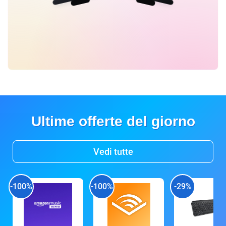
Ultime offerte del giorno
Vedi tutte
-100%
-100%
-29%