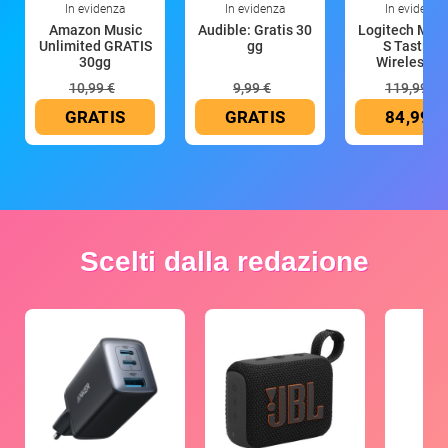
In evidenza
In evidenza
In evidenza
Amazon Music
Audible: Gratis 30
Logitech MX 
Unlimited GRATIS
gg
S Tastiera
30gg
Wireless (G
10,99 €
9,99 €
119,99 €
GRATIS
GRATIS
84,99 €
Scelti dalla redazione