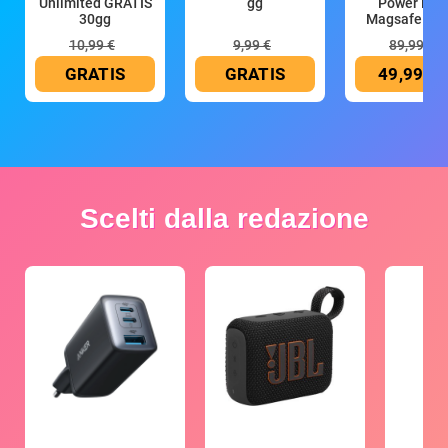
Unlimited GRATIS
gg
Power Ban
30gg
Magsafe 10
mAh
10,99 €
9,99 €
89,99 €
GRATIS
GRATIS
49,99 €
Scelti dalla redazione