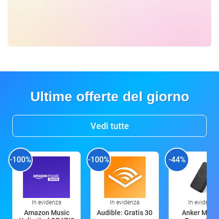
Ultime offerte del giorno
Vedi tutte
-100%
-100%
-44%
In evidenza
In evidenza
In evidenza
Amazon Music
Audible: Gratis 30
Anker Mag