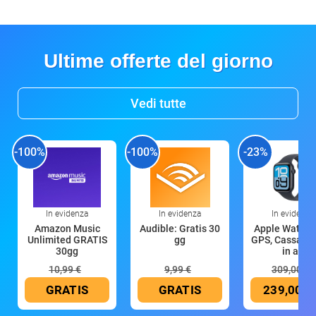
Ultime offerte del giorno
Vedi tutte
-100%
-100%
-23%
In evidenza
In evidenza
In evidenza
Amazon Music
Audible: Gratis 30
Apple Watch 
Unlimited GRATIS
gg
GPS, Cassa 4
30gg
in all
10,99 €
9,99 €
309,00 €
GRATIS
GRATIS
239,00 €