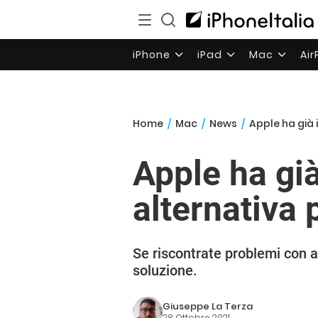
iPhone
iPad
Mac
Ai
Home
/
Mac
/
News
/
Apple ha già 
Apple ha gi
alternativa
Se riscontrate problemi con 
soluzione.
Giuseppe La Terza
28 Ottobre 2021