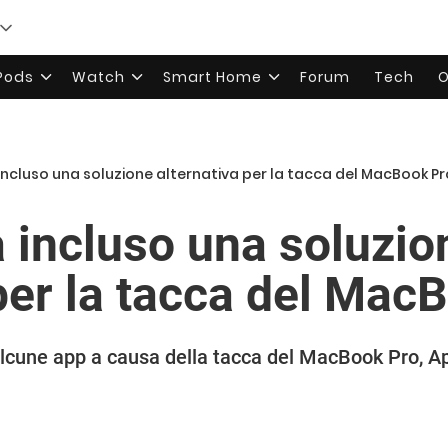
rPods
Watch
Smart Home
Forum
Tech
O
incluso una soluzione alternativa per la tacca del MacBook Pr
à incluso una soluzio
 per la tacca del Mac
alcune app a causa della tacca del MacBook Pro, Ap