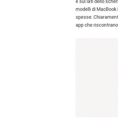
e sui lati dello sc
modelli di MacBook P
spesse. Chiaramente 
app che riscontrano