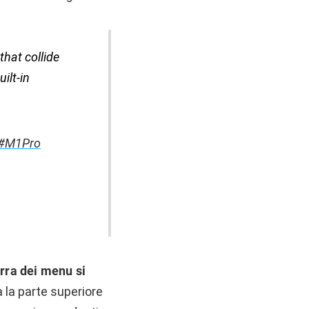
that collide
ilt-in
#M1Pro
rra dei menu si
a la parte superiore