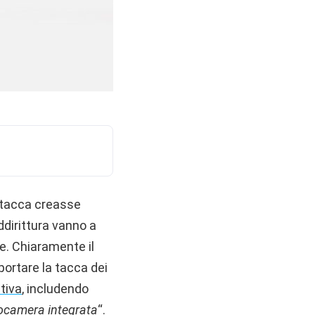
 tacca creasse
ddirittura vanno a
e. Chiaramente il
ortare la tacca dei
tiva
, includendo
tocamera integrata
“.