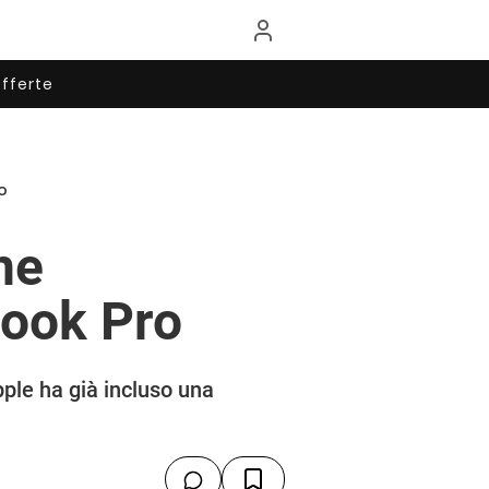
fferte
o
ne
Book Pro
ple ha già incluso una