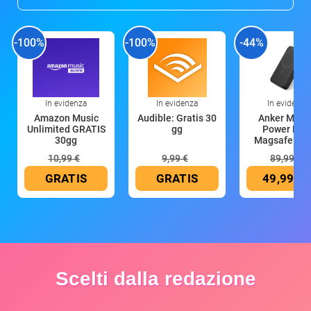
-100%
-100%
-44%
In evidenza
In evidenza
In evidenza
Amazon Music
Audible: Gratis 30
Anker Mag
Unlimited GRATIS
gg
Power Ban
30gg
Magsafe 10
mAh
10,99 €
9,99 €
89,99 €
GRATIS
GRATIS
49,99 €
Scelti dalla redazione