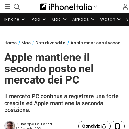
iPhone
iPad
Mac
AirPods
Watch
Home
/
Mac
/
Dati di vendita
/
Apple mantiene il secondo posto nel mercato dei PC
Apple mantiene il
secondo posto nel
mercato dei PC
Il mercato PC continua a registrare una forte
crescita ed Apple mantiene la seconda
posizione.
Giuseppe La Terza
Condividi
26 Agosto 2021