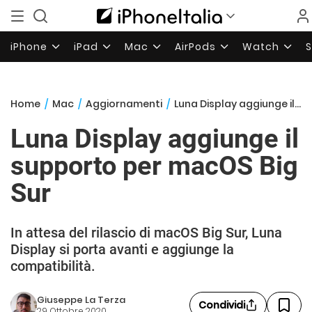
iPhone
iPad
Mac
AirPods
Watch
Home
/
Mac
/
Aggiornamenti
/
Luna Display aggiunge il supporto per macOS Big Sur
Luna Display aggiunge il
supporto per macOS Big
Sur
In attesa del rilascio di macOS Big Sur, Luna
Display si porta avanti e aggiunge la
compatibilità.
Giuseppe La Terza
Condividi
29 Ottobre 2020