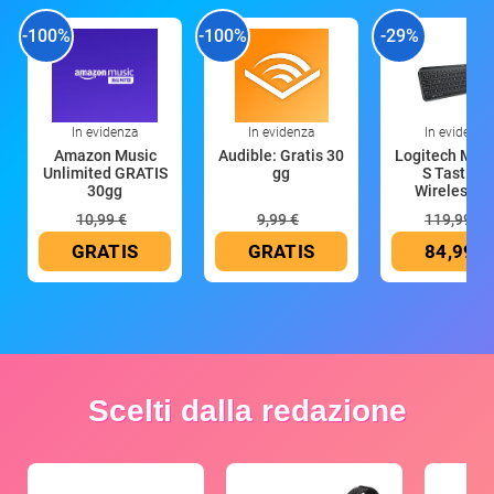
-100%
-100%
-29%
In evidenza
In evidenza
In evidenza
Amazon Music
Audible: Gratis 30
Logitech MX 
Unlimited GRATIS
gg
S Tastiera
30gg
Wireless (G
10,99 €
9,99 €
119,99 €
GRATIS
GRATIS
84,99 €
Scelti dalla redazione