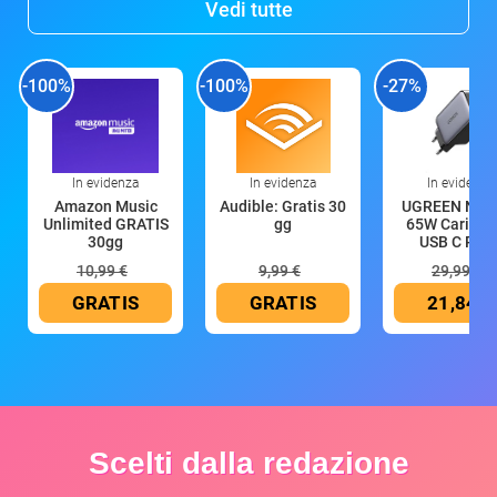
Vedi tutte
-100%
-100%
-27%
In evidenza
In evidenza
In evidenza
Amazon Music
Audible: Gratis 30
UGREEN Nex
Unlimited GRATIS
gg
65W Caricat
30gg
USB C Rica
10,99 €
9,99 €
29,99 €
GRATIS
GRATIS
21,84 €
Scelti dalla redazione