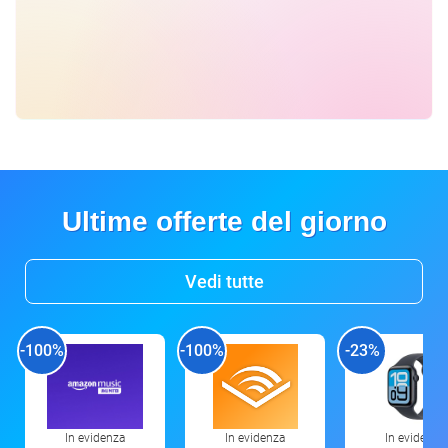
Ultime offerte del giorno
Vedi tutte
-100%
-100%
-23%
In evidenza
In evidenza
In evidenza