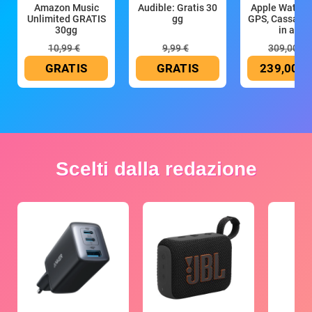
Amazon Music
Audible: Gratis 30
Apple Watch 
Unlimited GRATIS
gg
GPS, Cassa 4
30gg
in all
10,99 €
9,99 €
309,00 €
GRATIS
GRATIS
239,00 €
Scelti dalla redazione