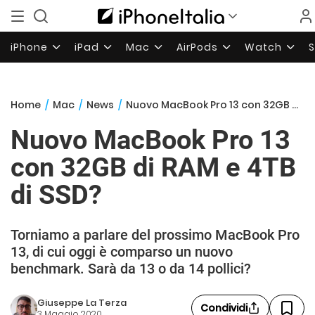
iPhone
iPad
Mac
AirPods
Watch
Home
/
Mac
/
News
/
Nuovo MacBook Pro 13 con 32GB di RAM e 4TB di SSD?
Nuovo MacBook Pro 13
con 32GB di RAM e 4TB
di SSD?
Torniamo a parlare del prossimo MacBook Pro
13, di cui oggi è comparso un nuovo
benchmark. Sarà da 13 o da 14 pollici?
Giuseppe La Terza
Condividi
3 Maggio 2020