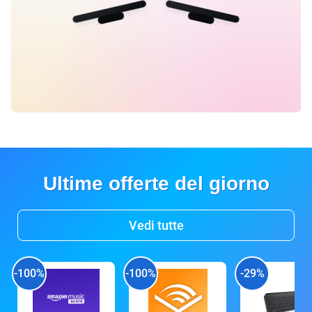
Ultime offerte del giorno
Vedi tutte
-100%
-100%
-29%