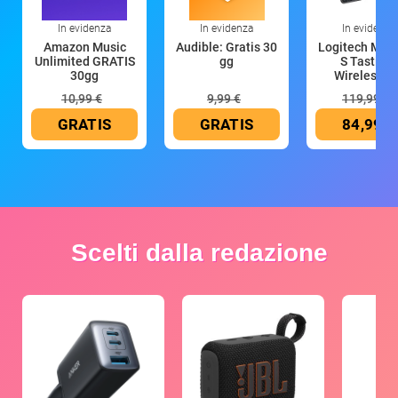
In evidenza
In evidenza
In evidenza
Amazon Music
Audible: Gratis 30
Logitech MX 
Unlimited GRATIS
gg
S Tastiera
30gg
Wireless (G
10,99 €
9,99 €
119,99 €
GRATIS
GRATIS
84,99 €
Scelti dalla redazione