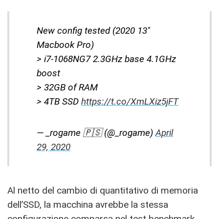
New config tested (2020 13"
Macbook Pro)
> i7-1068NG7 2.3GHz base 4.1GHz
boost
> 32GB of RAM
> 4TB SSD
https://t.co/XmLXiz5jFT
— _rogame 🇵🇸 (@_rogame)
April
29, 2020
Al netto del cambio di quantitativo di memoria
dell’SSD, la macchina avrebbe la stessa
configurazione comparsa nel test benchmark