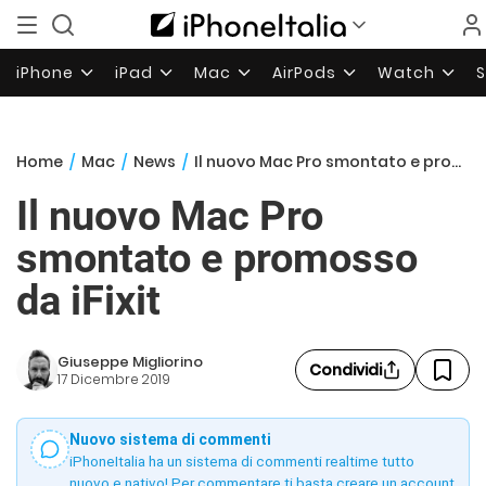
iPhone
iPad
Mac
AirPods
Watch
Home
/
Mac
/
News
/
Il nuovo Mac Pro smontato e promosso da iFixit
Il nuovo Mac Pro
smontato e promosso
da iFixit
Giuseppe Migliorino
Condividi
17 Dicembre 2019
Nuovo sistema di commenti
iPhoneItalia ha un sistema di commenti realtime tutto
nuovo e nativo! Per commentare ti basta creare un account