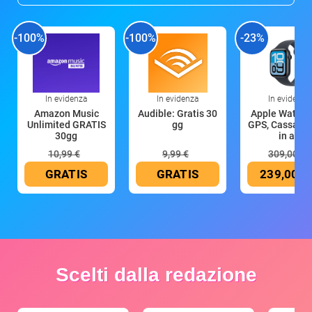
-100%
-100%
-23%
In evidenza
In evidenza
In evidenza
Amazon Music
Audible: Gratis 30
Apple Watch 
Unlimited GRATIS
gg
GPS, Cassa 4
30gg
in all
10,99 €
9,99 €
309,00 €
GRATIS
GRATIS
239,00 €
Scelti dalla redazione