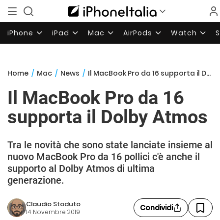
iPhone
iPad
Mac
AirPods
Watch
Home
/
Mac
/
News
/
Il MacBook Pro da 16 supporta il Dolby Atmos
Il MacBook Pro da 16
supporta il Dolby Atmos
Tra le novità che sono state lanciate insieme al
nuovo MacBook Pro da 16 pollici c'è anche il
supporto al Dolby Atmos di ultima
generazione.
Claudio Stoduto
Condividi
14 Novembre 2019