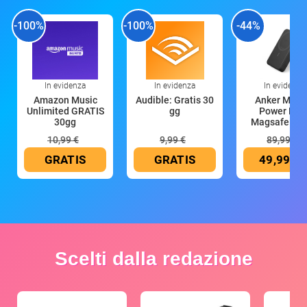
-100%
-100%
-44%
In evidenza
In evidenza
In evidenza
Amazon Music
Audible: Gratis 30
Anker Mag
Unlimited GRATIS
gg
Power Ban
30gg
Magsafe 10
mAh
10,99 €
9,99 €
89,99 €
GRATIS
GRATIS
49,99 €
Scelti dalla redazione