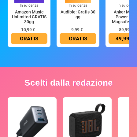
In evidenza
In evidenza
In evidenza
Amazon Music
Audible: Gratis 30
Anker Mag
Unlimited GRATIS
gg
Power Ban
30gg
Magsafe 10
mAh
10,99 €
9,99 €
89,99 €
GRATIS
GRATIS
49,99 €
Scelti dalla redazione