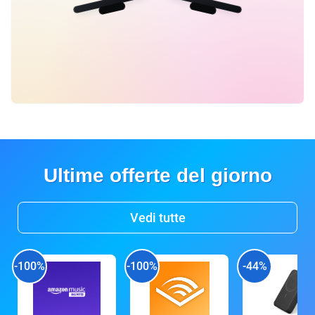
Ultime offerte del giorno
Vedi tutte
-100%
-100%
-44%