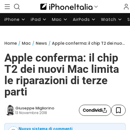
iPhone
iPad
Mac
AirPods
Watch
Home
/
Mac
/
News
/
Apple conferma: il chip T2 dei nuovi Mac limita le riparazioni di terze parti
Apple conferma: il chip
T2 dei nuovi Mac limita
le riparazioni di terze
parti
Giuseppe Migliorino
Condividi
13 Novembre 2018
Nuovo sistema di commenti