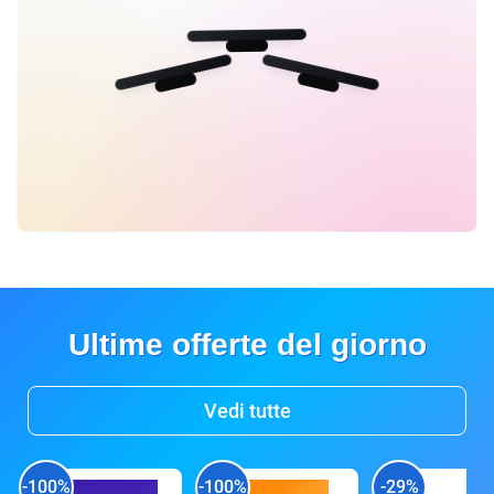
Ultime offerte del giorno
Vedi tutte
-100%
-100%
-29%