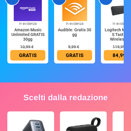
In evidenza
In evidenza
In evidenza
Amazon Music
Audible: Gratis 30
Logitech MX 
Unlimited GRATIS
gg
S Tastiera
30gg
Wireless (G
10,99 €
9,99 €
119,99 €
GRATIS
GRATIS
84,99 €
Scelti dalla redazione