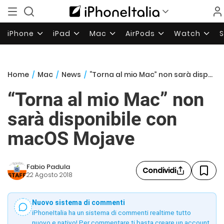
iPhone
iPad
Mac
AirPods
Watch
Home
/
Mac
/
News
/
“Torna al mio Mac” non sarà disponibile con macOS Mojave
“Torna al mio Mac” non
sarà disponibile con
macOS Mojave
Fabio Padula
Condividi
22 Agosto 2018
Nuovo sistema di commenti
iPhoneItalia ha un sistema di commenti realtime tutto
nuovo e nativo! Per commentare ti basta creare un account