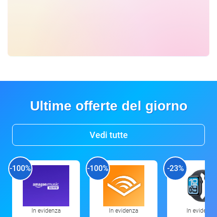
Ultime offerte del giorno
Vedi tutte
-100%
-100%
-23%
In evidenza
In evidenza
In evidenza