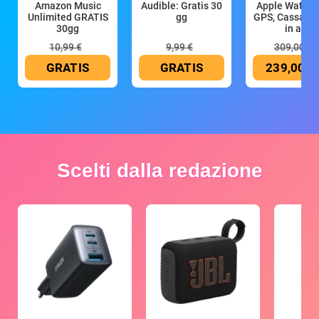
Amazon Music
Audible: Gratis 30
Apple Watch 
Unlimited GRATIS
gg
GPS, Cassa 4
30gg
in all
10,99 €
9,99 €
309,00 €
GRATIS
GRATIS
239,00 €
Scelti dalla redazione