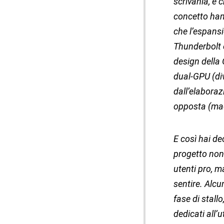
scrivania, e 
concetto hann
che l’espansi
Thunderbolt 
design della
dual-GPU (di
dall’elaboraz
opposta (ma
E così hai d
progetto non
utenti pro, m
sentire. Alcu
fase di stall
dedicati all’