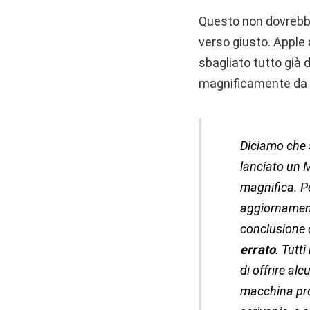
Questo non dovrebbe
verso giusto. Apple 
sbagliato tutto già 
magnificamente da 
Diciamo che s
lanciato un 
magnifica. Pe
aggiornamenti
conclusione 
errato
. Tutt
di offrire al
macchina pro