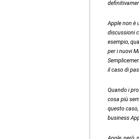
definitivame
Apple non è u
discussioni c
esempio, quan
per i nuovi M
Semplicement
il caso di pa
Quando i prob
cosa più semp
questo caso, 
business Appl
Apple, però, 