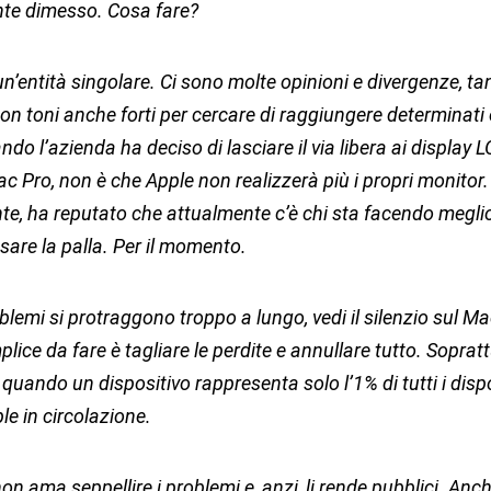
nte dimesso. Cosa fare?
n’entità singolare. Ci sono molte opinioni e divergenze, ta
on toni anche forti per cercare di raggiungere determinati o
do l’azienda ha deciso di lasciare il via libera ai display L
ac Pro, non è che Apple non realizzerà più i propri monitor.
e, ha reputato che attualmente c’è chi sta facendo meglio
ssare la palla. Per il momento.
lemi si protraggono troppo a lungo, vedi il silenzio sul Mac
lice da fare è tagliare le perdite e annullare tutto. Sopratt
quando un dispositivo rappresenta solo l’1% di tutti i dispo
e in circolazione.
non ama seppellire i problemi e, anzi, li rende pubblici. Anch