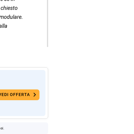
a chiesto
 modulare.
alla
VEDI OFFERTA
ei.