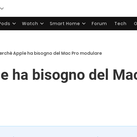
rPods
Watch
Smart Home
Forum
Tech
O
erchè Apple ha bisogno del Mac Pro modulare
e ha bisogno del Ma