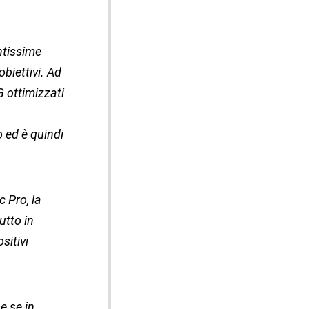
ntissime
biettivi. Ad
G ottimizzati
 ed è quindi
 Pro, la
utto in
sitivi
e se in