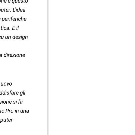
ione e questo
ter. L’idea
 periferiche
ca. E il
su un design
la direzione
 nuovo
disfare gli
sione si fa
ac Pro in una
mputer