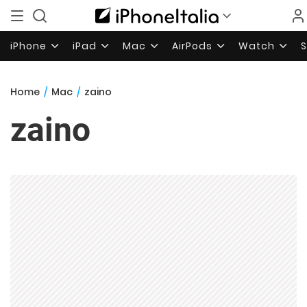
iPhone
iPad
Mac
AirPods
Watch
Home
/
Mac
/
zaino
zaino