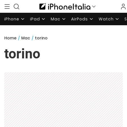
iPhone
iPad
Mac
AirPods
Watch
Home
/
Mac
/
torino
torino