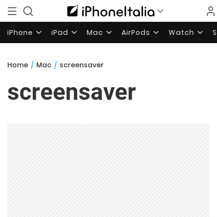
iPhone
iPad
Mac
AirPods
Watch
Home
/
Mac
/
screensaver
screensaver