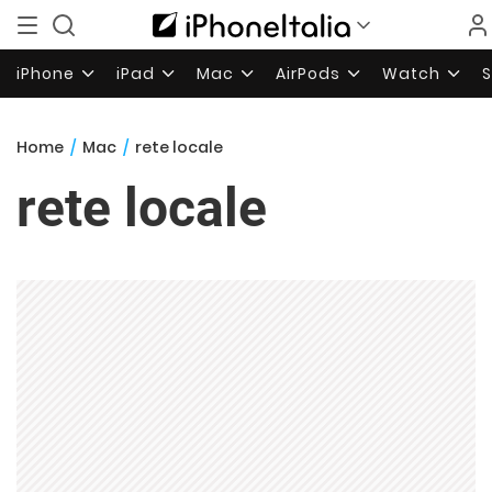
iPhone
iPad
Mac
AirPods
Watch
Home
/
Mac
/
rete locale
rete locale