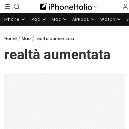
iPhone
iPad
Mac
AirPods
Watch
Home
/
Mac
/
realtà aumentata
realtà aumentata