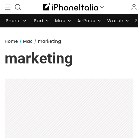
iPhone
iPad
Mac
AirPods
Watch
Home
/
Mac
/
marketing
marketing