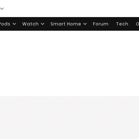
rPods
Watch
Smart Home
Forum
Tech
O