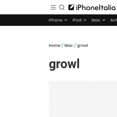
iPhone
iPad
Mac
Ai
Home
/
Mac
/
growl
growl