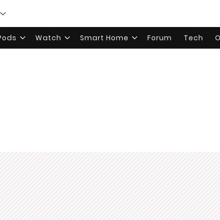
rPods
Watch
Smart Home
Forum
Tech
O