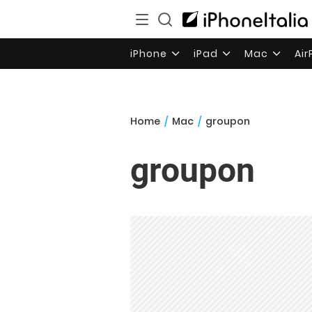
iPhone
iPad
Mac
Ai
Home
/
Mac
/
groupon
groupon