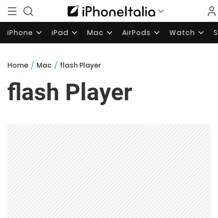
iPhone
iPad
Mac
AirPods
Watch
Home
/
Mac
/
flash Player
flash Player