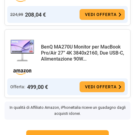
208,04 €
224,99
VEDI OFFERTA
BenQ MA270U Monitor per MacBook
Pro/Air 27” 4K 3840x2160, Due USB-C,
Alimentazione 90W...
499,00 €
Offerta:
VEDI OFFERTA
In qualità di Affiliato Amazon, iPhoneItalia riceve un guadagno dagli
acquisti idonei.