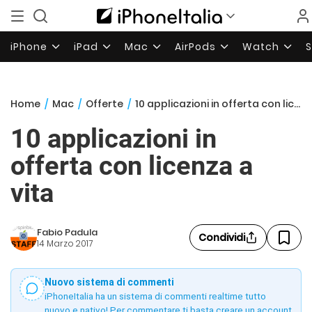
iPhone
iPad
Mac
AirPods
Watch
Home
/
Mac
/
Offerte
/
10 applicazioni in offerta con licenza a vita
10 applicazioni in
offerta con licenza a
vita
Fabio Padula
Condividi
14 Marzo 2017
Nuovo sistema di commenti
iPhoneItalia ha un sistema di commenti realtime tutto
nuovo e nativo! Per commentare ti basta creare un account