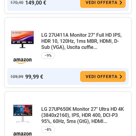
149,00 €
170,40
VEDI OFFERTA
LG 27U411A Monitor 27" Full HD IPS,
HDR 10, 120Hz, 1ms MBR, HDMI, D-
Sub (VGA), Uscita cuffie...
−9%
99,99 €
109,99
VEDI OFFERTA
LG 27UP650K Monitor 27" Ultra HD 4K
(3840x2160), IPS, HDR 400, DCI-P3
95%, 60Hz, 5ms (GtG), HDMI...
−8%