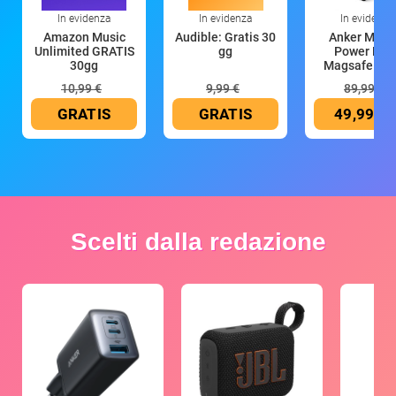
In evidenza
In evidenza
In evidenza
Amazon Music
Audible: Gratis 30
Anker Mag
Unlimited GRATIS
gg
Power Ban
30gg
Magsafe 10
mAh
10,99 €
9,99 €
89,99 €
GRATIS
GRATIS
49,99 €
Scelti dalla redazione