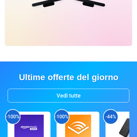
Ultime offerte del giorno
Vedi tutte
-100%
-100%
-44%