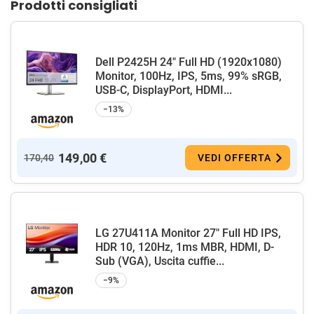
Prodotti consigliati
Dell P2425H 24" Full HD (1920x1080)
Monitor, 100Hz, IPS, 5ms, 99% sRGB,
USB-C, DisplayPort, HDMI...
−13%
149,00 €
170,40
VEDI OFFERTA
LG 27U411A Monitor 27" Full HD IPS,
HDR 10, 120Hz, 1ms MBR, HDMI, D-
Sub (VGA), Uscita cuffie...
−9%