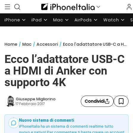
iPhone
iPad
Mac
AirPods
Watch
Home
/
Mac
/
Accessori
/
Ecco l’adattatore USB-C a HDMI di Anker con supporto 4K
Ecco l’adattatore USB-C
a HDMI di Anker con
supporto 4K
Giuseppe Migliorino
Condividi
17 Febbraio 2017
Nuovo sistema di commenti
iPhoneItalia ha un sistema di commenti realtime tutto
nuovo e nativo! Per commentare ti basta creare un account