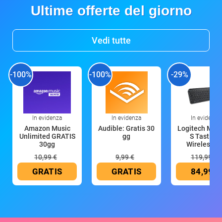
Ultime offerte del giorno
Vedi tutte
-100%
-100%
-29%
In evidenza
In evidenza
In evidenza
Amazon Music
Audible: Gratis 30
Logitech MX 
Unlimited GRATIS
gg
S Tastiera
30gg
Wireless (G
10,99 €
9,99 €
119,99 €
GRATIS
GRATIS
84,99 €