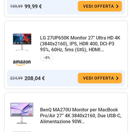
99,99 €
109,99
VEDI OFFERTA
LG 27UP650K Monitor 27" Ultra HD 4K
(3840x2160), IPS, HDR 400, DCI-P3
95%, 60Hz, 5ms (GtG), HDMI...
−8%
208,04 €
224,99
VEDI OFFERTA
BenQ MA270U Monitor per MacBook
Pro/Air 27” 4K 3840x2160, Due USB-C,
Alimentazione 90W...