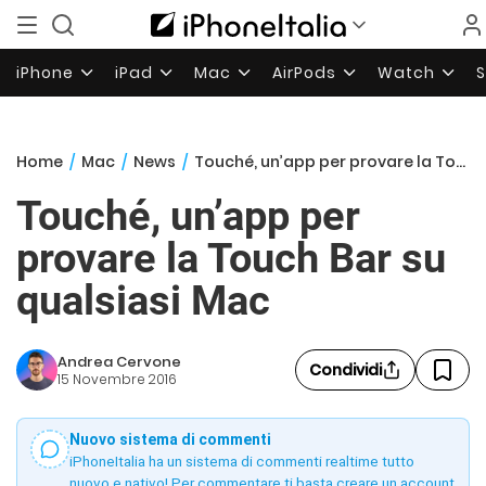
iPhone
iPad
Mac
AirPods
Watch
Home
/
Mac
/
News
/
Touché, un’app per provare la Touch Bar su qualsiasi Mac
Touché, un’app per
provare la Touch Bar su
qualsiasi Mac
Andrea Cervone
Condividi
15 Novembre 2016
Nuovo sistema di commenti
iPhoneItalia ha un sistema di commenti realtime tutto
nuovo e nativo! Per commentare ti basta creare un account