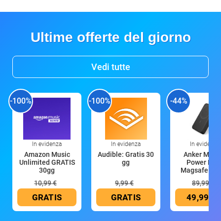
Ultime offerte del giorno
Vedi tutte
-100%
-100%
-44%
In evidenza
In evidenza
In evidenza
Amazon Music
Audible: Gratis 30
Anker Mag
Unlimited GRATIS
gg
Power Ban
30gg
Magsafe 10
mAh
10,99 €
9,99 €
89,99 €
GRATIS
GRATIS
49,99 €