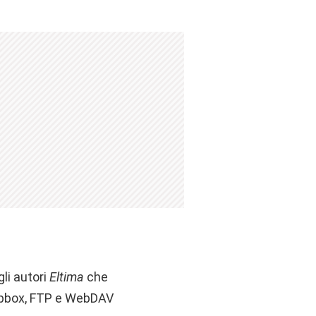
li autori
Eltima
che
ropbox, FTP e WebDAV