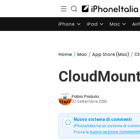
iPhone
iPad
Mac
Ai
Home
/
Mac
/
App Store (Mac)
/
Cl
CloudMounte
Fabio Padula
22 Settembre 2016
Nuovo sistema di commenti
iPhoneItalia ha un sistema di comm
Prova la
nuova sezione commenti