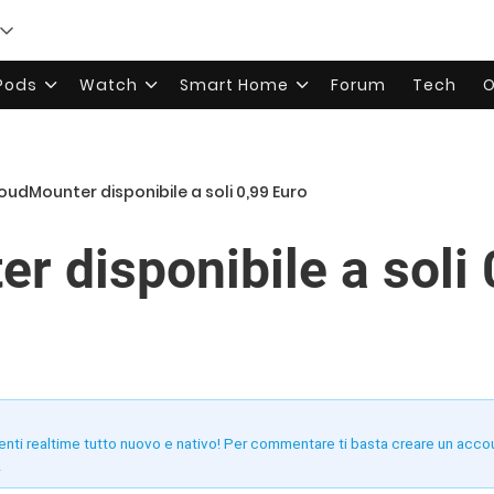
rPods
Watch
Smart Home
Forum
Tech
O
oudMounter disponibile a soli 0,99 Euro
r disponibile a soli 
enti realtime tutto nuovo e nativo! Per commentare ti basta creare un acco
!