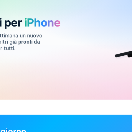
i per
iPhone
ettimana un nuovo
ltri già
pronti da
r tutti.
 giorno