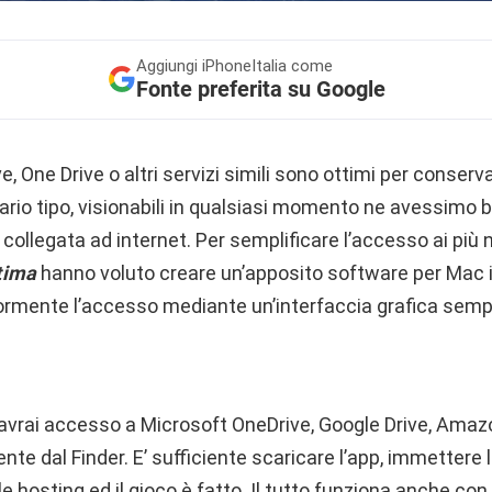
Aggiungi
iPhoneItalia come
Fonte preferita su Google
, One Drive o altri servizi simili sono ottimi per conserv
vario tipo, visionabili in qualsiasi momento ne avessimo 
collegata ad internet. Per semplificare l’accesso ai più not
tima
hanno voluto creare un’apposito software per Mac i
ormente l’accesso mediante un’interfaccia grafica sempli
avrai accesso a Microsoft OneDrive, Google Drive, Amaz
e dal Finder. E’ sufficiente scaricare l’app, immettere l
le hosting ed il gioco è fatto. Il tutto funziona anche co