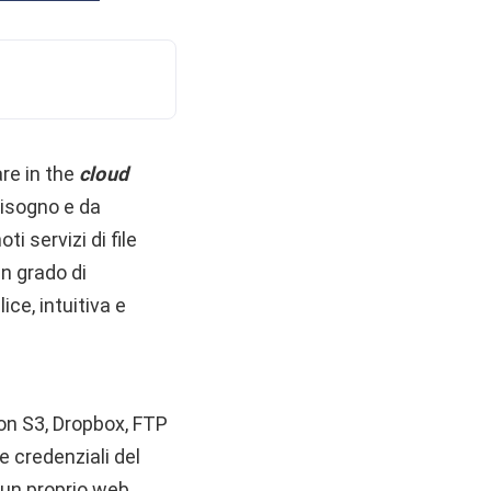
are in the
cloud
bisogno e da
i servizi di file
n grado di
ce, intuitiva e
on S3, Dropbox, FTP
e credenziali del
n un proprio web