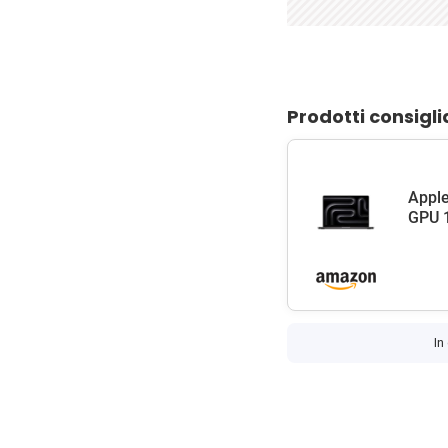
Prodotti consigli
Apple
GPU 1
In