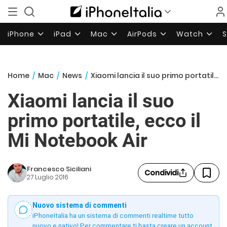
iPhone
iPad
Mac
AirPods
Watch
Home
/
Mac
/
News
/
Xiaomi lancia il suo primo portatile, ecco il Mi Notebook Air
Xiaomi lancia il suo
primo portatile, ecco il
Mi Notebook Air
Francesco Siciliani
Condividi
27 Luglio 2016
Nuovo sistema di commenti
iPhoneItalia ha un sistema di commenti realtime tutto
nuovo e nativo! Per commentare ti basta creare un account