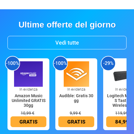
Ultime offerte del giorno
Vedi tutte
-100%
-100%
-29%
In evidenza
In evidenza
In evidenza
Amazon Music
Audible: Gratis 30
Logitech MX 
Unlimited GRATIS
gg
S Tastiera
30gg
Wireless (G
10,99 €
9,99 €
119,99 €
GRATIS
GRATIS
84,99 €