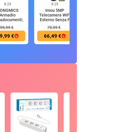
8:29
8:29
8:29
ONGMICS
Imou 5MP
Braun Silk·Expert
Armadio
Telecamera WiFi
Pro 5 Epilatore
tadocumenti,
Esterno Senza F
Luce
Armadie
99,99 €
79,99 €
407,59 €
9,99 €
66,49 €
329,98 €