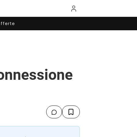
fferte
connessione