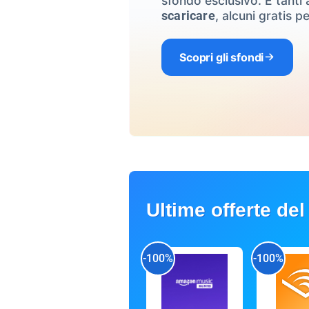
sfondo esclusivo. E tanti a
, alcuni gratis pe
scaricare
Scopri gli sfondi
Ultime offerte del
-100%
-100%