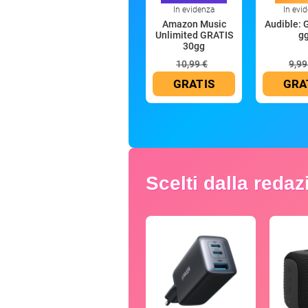
In evidenza
In evi
Amazon Music
Audible: 
Unlimited GRATIS
g
30gg
10,99 €
9,99
GRATIS
GRA
Scelti dalla reda