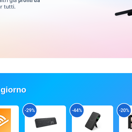
ltri già
pronti da
r tutti.
 giorno
-29%
-44%
-20%