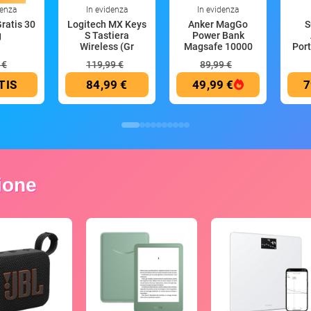
denza
In evidenza
In evidenza
Gratis 30
Logitech MX Keys
Anker MagGo
S
g
S Tastiera
Power Bank
Wireless (Gr
Magsafe 10000
Por
mAh
 €
119,99 €
89,99 €
TIS
84,99 €
49,99 €
7
zione