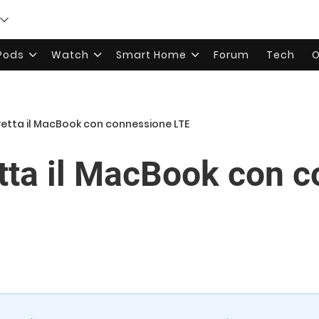
rPods
Watch
Smart Home
Forum
Tech
O
etta il MacBook con connessione LTE
tta il MacBook con 