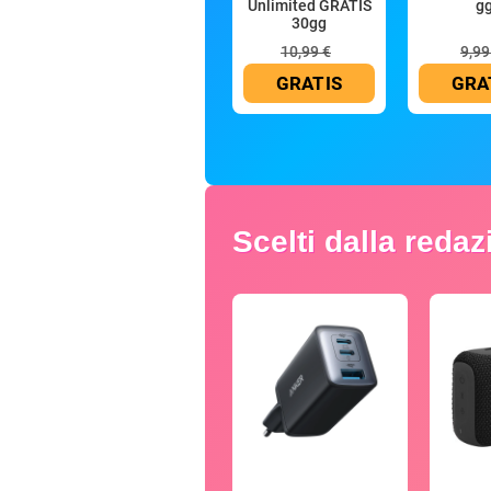
Unlimited GRATIS
g
30gg
10,99 €
9,99
GRATIS
GRA
Scelti dalla reda