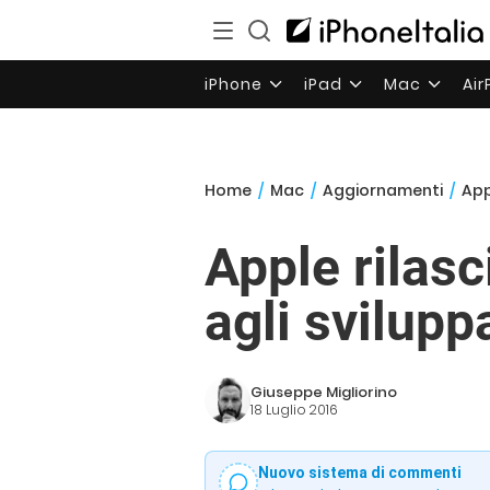
iPhone
iPad
Mac
Ai
Home
/
Mac
/
Aggiornamenti
/
App
Apple rilasc
agli svilupp
Giuseppe Migliorino
18 Luglio 2016
Nuovo sistema di commenti