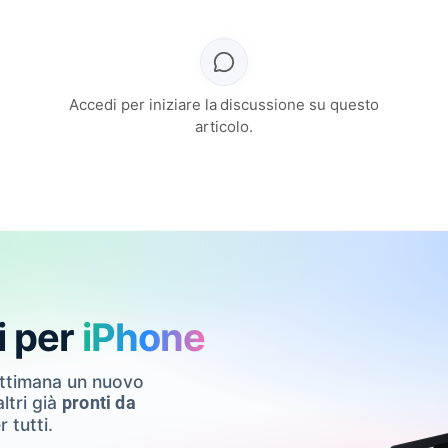
Accedi per iniziare la discussione su questo
articolo.
i per
iPhone
ettimana un nuovo
ltri già
pronti da
r tutti.