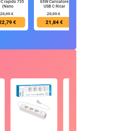
C rapido 735
65W Caricatore
Spazzolino
(Nano
USB C Ricar
Elettrico, 2 Test
29,99 €
29,99 €
249,99 €
22,79 €
21,84 €
119,98 €