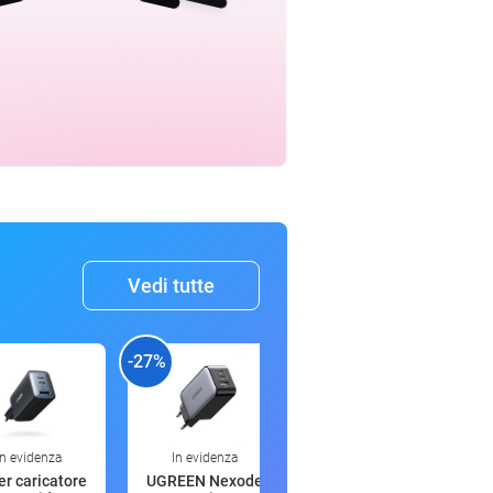
Vedi tutte
-27%
-52%
-
In evidenza
In evidenza
00:16
r caricatore
UGREEN Nexode
Oral-B iO 6