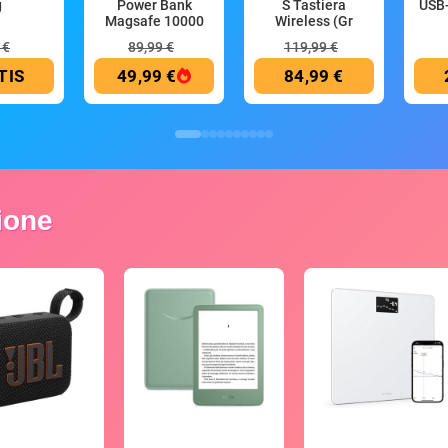
g
Power Bank
S Tastiera
USB-
Magsafe 10000
Wireless (Gr
mAh
 €
89,99 €
119,99 €
TIS
49,99 €
84,99 €
zione