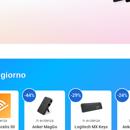
 giorno
-44%
-29%
-24%
denza
In evidenza
In evidenza
Gratis 30
Anker MagGo
Logitech MX Keys
Anke