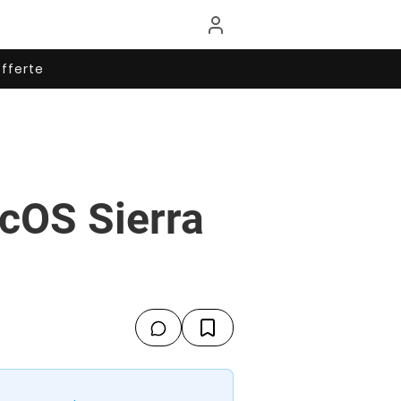
fferte
acOS Sierra