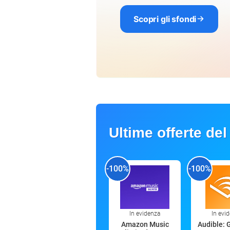
Scopri gli sfondi
Ultime offerte del
-100%
-100%
In evidenza
In evi
Amazon Music
Audible: 