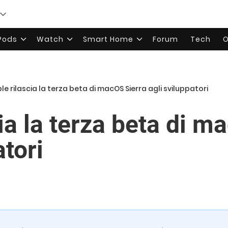
rPods
Watch
Smart Home
Forum
Tech
O
le rilascia la terza beta di macOS Sierra agli sviluppatori
ia la terza beta di m
atori