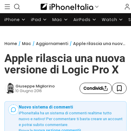
iPhone
iPad
Mac
AirPods
Watch
Home
/
Mac
/
Aggiornamenti
/
Apple rilascia una nuova versione di Logic Pro X
Apple rilascia una nuova
versione di Logic Pro X
Giuseppe Migliorino
Condividi
10 Giugno 2016
Nuovo sistema di commenti
iPhoneItalia ha un sistema di commenti realtime tutto
nuovo e nativo! Per commentare ti basta creare un account
e potrai subito commentare.
Prova la
nuova sezione commenti
!