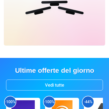
Ultime offerte del giorno
Vedi tutte
-100%
-100%
-44%