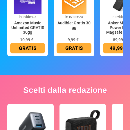
In evidenza
In evidenza
In evidenza
Amazon Music
Audible: Gratis 30
Anker Mag
Unlimited GRATIS
gg
Power Ban
30gg
Magsafe 10
mAh
10,99 €
9,99 €
89,99 €
GRATIS
GRATIS
49,99 €
Scelti dalla redazione