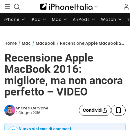
iPhone
iPad
Mac
AirPods
Watch
Home
/
Mac
/
MacBook
/
Recensione Apple MacBook 2016: migliore, ma non ancora perfetto – VIDEO
Recensione Apple
MacBook 2016:
migliore, ma non ancora
perfetto – VIDEO
Andrea Cervone
Condividi
2 Giugno 2016
Nuovo sistema di commenti