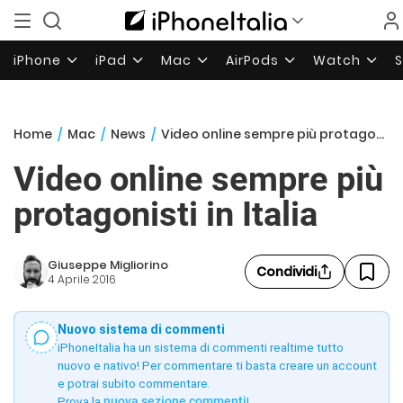
iPhone
iPad
Mac
AirPods
Watch
Home
/
Mac
/
News
/
Video online sempre più protagonisti in Italia
Video online sempre più
protagonisti in Italia
Giuseppe Migliorino
Condividi
4 Aprile 2016
Nuovo sistema di commenti
iPhoneItalia ha un sistema di commenti realtime tutto
nuovo e nativo! Per commentare ti basta creare un account
e potrai subito commentare.
Prova la
nuova sezione commenti
!