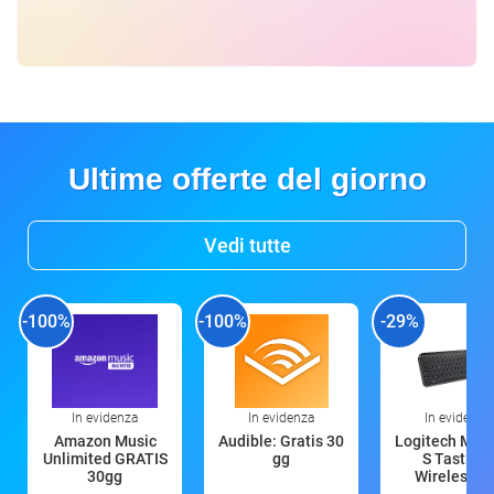
Ultime offerte del giorno
Vedi tutte
-100%
-100%
-29%
In evidenza
In evidenza
In evidenza
Amazon Music
Audible: Gratis 30
Logitech MX 
Unlimited GRATIS
gg
S Tastiera
30gg
Wireless (G