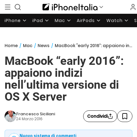
iPhone
iPad
Mac
AirPods
Watch
Home
/
Mac
/
News
/
MacBook “early 2016”: appaiono indizi nell’ultima versione di OS X Server
MacBook “early 2016”:
appaiono indizi
nell’ultima versione di
OS X Server
Francesco Siciliani
Condividi
24 Marzo 2016
Nuovo sistema di commenti