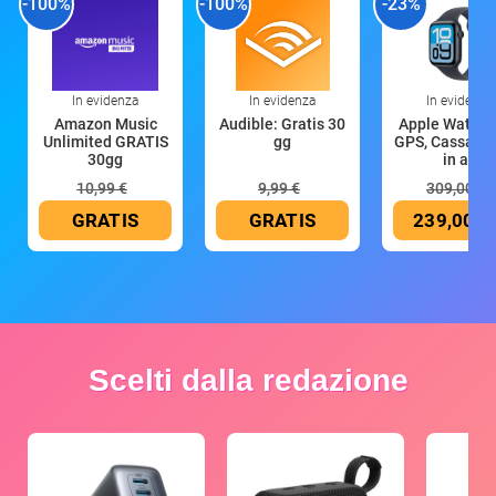
-100%
-100%
-23%
In evidenza
In evidenza
In evidenza
Amazon Music
Audible: Gratis 30
Apple Watch 
Unlimited GRATIS
gg
GPS, Cassa 4
30gg
in all
10,99 €
9,99 €
309,00 €
GRATIS
GRATIS
239,00 €
Scelti dalla redazione