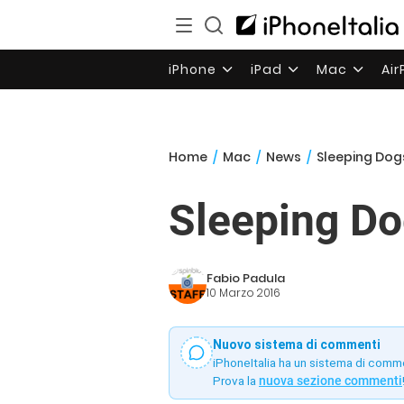
iPhone
iPad
Mac
Ai
Home
/
Mac
/
News
/
Sleeping Dogs
Sleeping Do
Fabio Padula
10 Marzo 2016
Nuovo sistema di commenti
iPhoneItalia ha un sistema di comm
Prova la
nuova sezione commenti