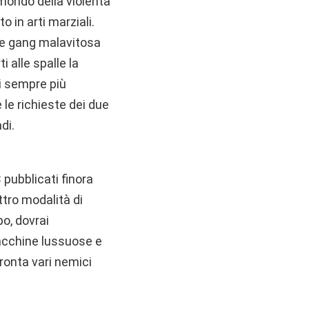
 mondo della violenta
 in arti marziali.
nte gang malavitosa
i alle spalle la
ni sempre più
 le richieste dei due
di.
 pubblicati finora
ttro modalità di
po, dovrai
 macchine lussuose e
fronta vari nemici