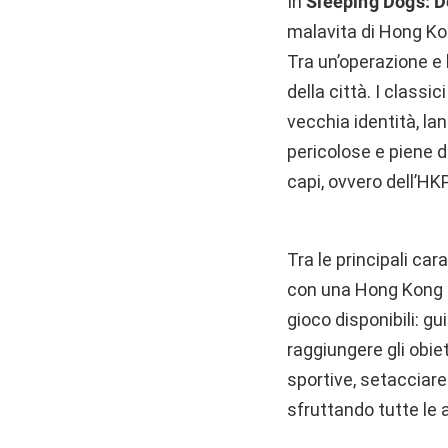
In
Sleeping Dogs: De
malavita di Hong Kong
Tra un’operazione e 
della città. I classi
vecchia identità, lan
pericolose e piene d
capi, ovvero dell’HKP
Tra le principali car
con una Hong Kong pi
gioco disponibili: g
raggiungere gli obie
sportive, setacciare 
sfruttando tutte le 