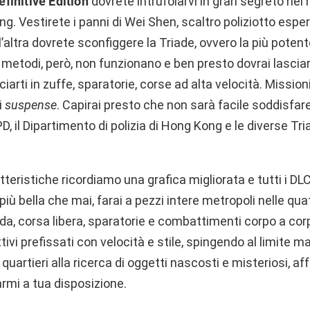
finitive Edition
dovrete intrufolarvi in gran segreto nel
. Vestirete i panni di Wei Shen, scaltro poliziotto esperto
l’altra dovrete sconfiggere la Triade, ovvero la più pote
ci metodi, però, non funzionano e ben presto dovrai lasciart
ciarti in zuffe, sparatorie, corse ad alta velocità. Missio
i
suspense
. Capirai presto che non sarà facile soddisfare
D, il Dipartimento di polizia di Hong Kong e le diverse Tria
atteristiche ricordiamo una grafica migliorata e tutti i DLC
ù bella che mai, farai a pezzi intere metropoli nelle qua
uida, corsa libera, sparatorie e combattimenti corpo a cor
ttivi prefissati con velocità e stile, spingendo al limite
quartieri alla ricerca di oggetti nascosti e misteriosi, af
armi a tua disposizione.