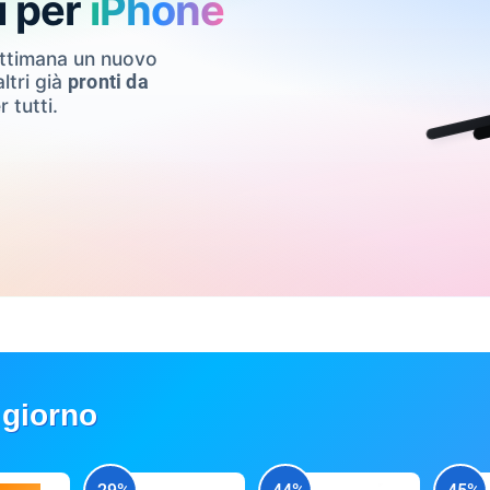
i per
iPhone
ettimana un nuovo
ltri già
pronti da
r tutti.
 giorno