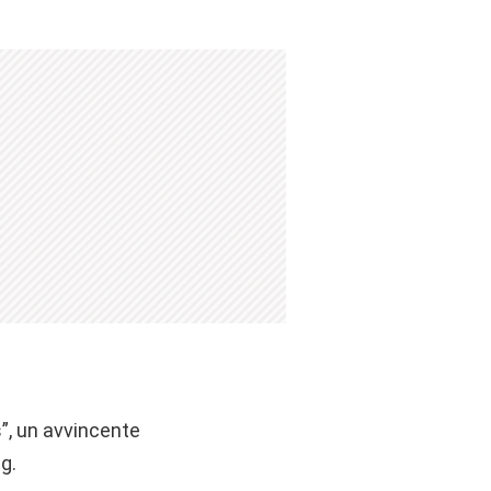
s”, un avvincente
g.