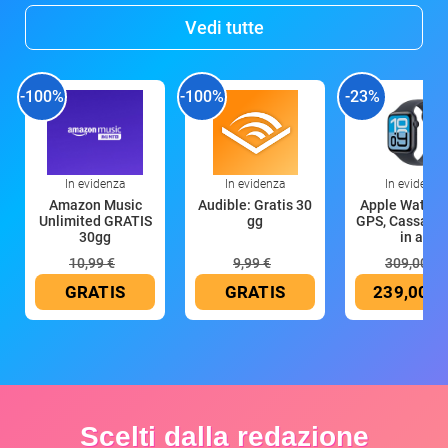
Vedi tutte
-100%
-100%
-23%
In evidenza
In evidenza
In evidenza
Amazon Music
Audible: Gratis 30
Apple Watch 
Unlimited GRATIS
gg
GPS, Cassa 4
30gg
in all
10,99 €
9,99 €
309,00 €
GRATIS
GRATIS
239,00 €
Scelti dalla redazione