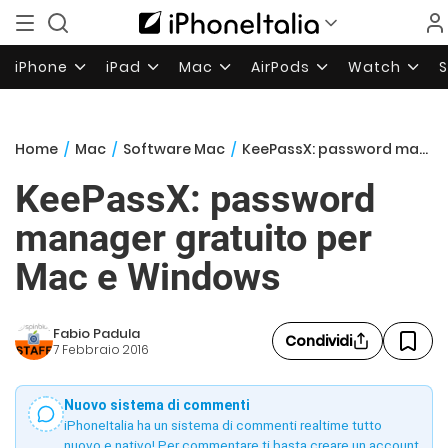
iPhone
iPad
Mac
AirPods
Watch
Home
/
Mac
/
Software Mac
/
KeePassX: password manager gratuito per Mac e Windows
KeePassX: password
manager gratuito per
Mac e Windows
Fabio Padula
Condividi
7 Febbraio 2016
Nuovo sistema di commenti
iPhoneItalia ha un sistema di commenti realtime tutto
nuovo e nativo! Per commentare ti basta creare un account