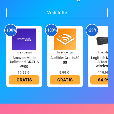
Vedi tutte
-100%
-100%
-29%
In evidenza
In evidenza
In evidenza
Amazon Music
Audible: Gratis 30
Logitech MX 
Unlimited GRATIS
gg
S Tastiera
30gg
Wireless (G
10,99 €
9,99 €
119,99 €
GRATIS
GRATIS
84,99 €