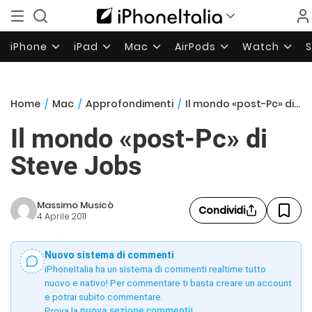
iPhone
iPad
Mac
AirPods
Watch
Home
/
Mac
/
Approfondimenti
/
Il mondo «post-Pc» di Steve Jobs
Il mondo «post-Pc» di
Steve Jobs
Massimo Musicò
Condividi
4 Aprile 2011
Nuovo sistema di commenti
iPhoneItalia ha un sistema di commenti realtime tutto
nuovo e nativo! Per commentare ti basta creare un account
e potrai subito commentare.
Prova la
nuova sezione commenti
!