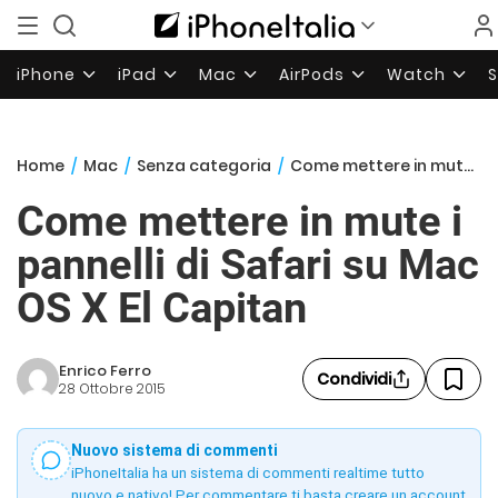
iPhone
iPad
Mac
AirPods
Watch
Home
/
Mac
/
Senza categoria
/
Come mettere in mute i pannelli di Safari su Mac OS X El Capitan
Come mettere in mute i
pannelli di Safari su Mac
OS X El Capitan
Enrico Ferro
Condividi
28 Ottobre 2015
Nuovo sistema di commenti
iPhoneItalia ha un sistema di commenti realtime tutto
nuovo e nativo! Per commentare ti basta creare un account