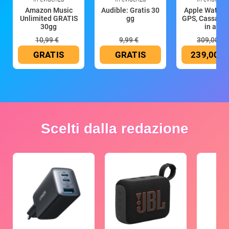
Amazon Music
Audible: Gratis 30
Apple Watch 
Unlimited GRATIS
gg
GPS, Cassa 4
30gg
in all
10,99 €
9,99 €
309,00 €
GRATIS
GRATIS
239,00 €
Scelti dalla redazione