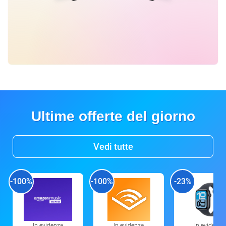
Ultime offerte del giorno
Vedi tutte
-100%
-100%
-23%
In evidenza
In evidenza
In evidenza