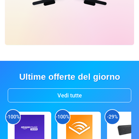
Ultime offerte del giorno
Vedi tutte
-100%
-100%
-29%