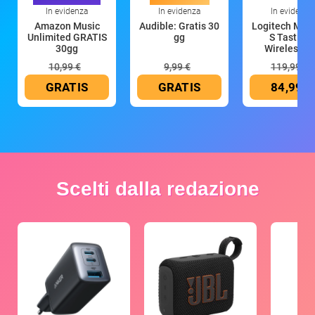
In evidenza
In evidenza
In evidenza
Amazon Music
Audible: Gratis 30
Logitech MX 
Unlimited GRATIS
gg
S Tastiera
30gg
Wireless (G
10,99 €
9,99 €
119,99 €
GRATIS
GRATIS
84,99 €
Scelti dalla redazione