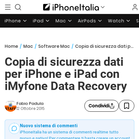
iPhone
iPad
Mac
AirPods
Watch
Home
/
Mac
/
Software Mac
/
Copia di sicurezza dati per iPhone e iPad con iMyfone Data Recovery
Copia di sicurezza dati
per iPhone e iPad con
iMyfone Data Recovery
Fabio Padula
Condividi
12 Ottobre 2015
Nuovo sistema di commenti
iPhoneItalia ha un sistema di commenti realtime tutto
nuovo e nativo! Per commentare ti basta creare un account