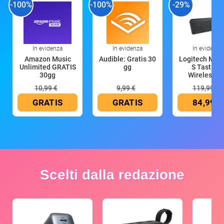
-100%
-100%
-29%
In evidenza
In evidenza
In evidenza
Amazon Music
Audible: Gratis 30
Logitech MX 
Unlimited GRATIS
gg
S Tastiera
30gg
Wireless (G
10,99 €
9,99 €
119,99 €
GRATIS
GRATIS
84,99 €
Scelti dalla redazione