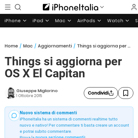
iPhone
iPad
Mac
AirPods
Watch
Home
/
Mac
/
Aggiornamenti
/
Things si aggiorna per OS X El Capitan
Things si aggiorna per
OS X El Capitan
Giuseppe Migliorino
Condividi
1 Ottobre 2015
Nuovo sistema di commenti
iPhoneItalia ha un sistema di commenti realtime tutto
nuovo e nativo! Per commentare ti basta creare un account
e potrai subito commentare.
Prova la
nuova sezione commenti
!