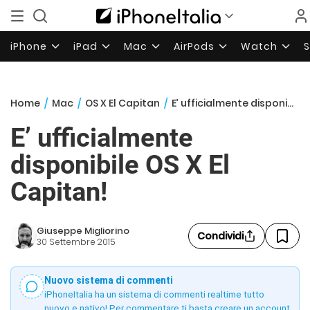
iPhone
iPad
Mac
AirPods
Watch
Home
/
Mac
/
OS X El Capitan
/
E’ ufficialmente disponibile OS X El Capitan!
E’ ufficialmente
disponibile OS X El
Capitan!
Giuseppe Migliorino
Condividi
30 Settembre 2015
Nuovo sistema di commenti
iPhoneItalia ha un sistema di commenti realtime tutto
nuovo e nativo! Per commentare ti basta creare un account