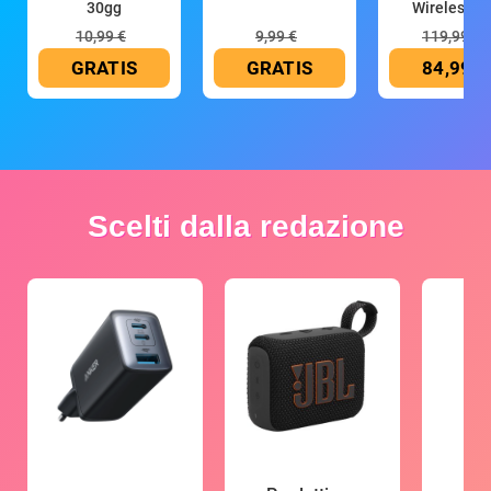
30gg
Wireless (G
10,99 €
9,99 €
119,99 €
GRATIS
GRATIS
84,99 €
Scelti dalla redazione