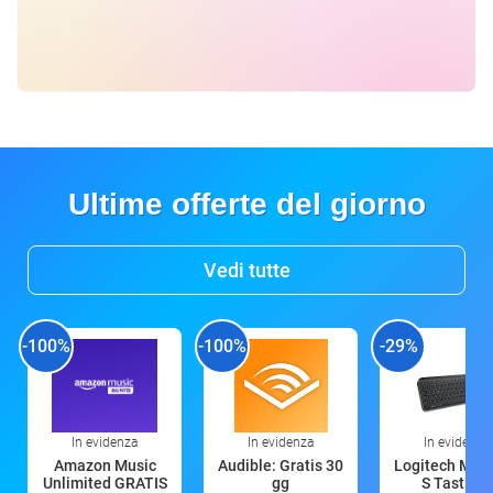
Ultime offerte del giorno
Vedi tutte
-100%
-100%
-29%
In evidenza
In evidenza
In evidenza
Amazon Music
Audible: Gratis 30
Logitech MX 
Unlimited GRATIS
gg
S Tastiera