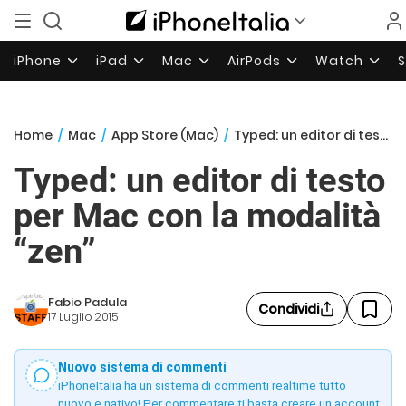
iPhone
iPad
Mac
AirPods
Watch
Home
/
Mac
/
App Store (Mac)
/
Typed: un editor di testo per Mac con la modalità “zen”
Typed: un editor di testo
per Mac con la modalità
“zen”
Fabio Padula
Condividi
17 Luglio 2015
Nuovo sistema di commenti
iPhoneItalia ha un sistema di commenti realtime tutto
nuovo e nativo! Per commentare ti basta creare un account