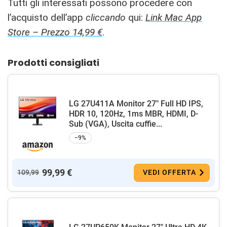
Tutti gli interessati possono procedere con
l’acquisto dell’app
cliccando
qui:
Link Mac App
Store – Prezzo 14,99 €
.
Prodotti consigliati
LG 27U411A Monitor 27" Full HD IPS,
HDR 10, 120Hz, 1ms MBR, HDMI, D-
Sub (VGA), Uscita cuffie...
−9%
99,99 €
109,99
VEDI OFFERTA