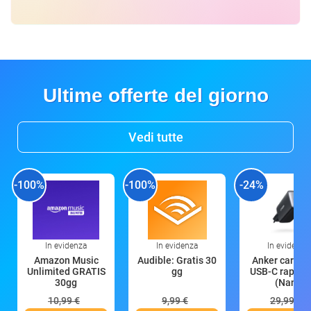
Ultime offerte del giorno
Vedi tutte
-100%
-100%
-24%
In evidenza
In evidenza
In evidenza
Amazon Music
Audible: Gratis 30
Anker caricat
Unlimited GRATIS
gg
USB-C rapido
30gg
(Nano
10,99 €
9,99 €
29,99 €