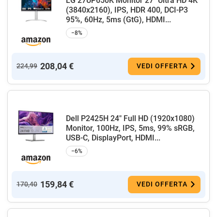
LG 27UP650K Monitor 27" Ultra HD 4K
(3840x2160), IPS, HDR 400, DCI-P3
95%, 60Hz, 5ms (GtG), HDMI...
−8%
208,04 €
224,99
VEDI OFFERTA
Dell P2425H 24" Full HD (1920x1080)
Monitor, 100Hz, IPS, 5ms, 99% sRGB,
USB-C, DisplayPort, HDMI...
−6%
159,84 €
170,40
VEDI OFFERTA