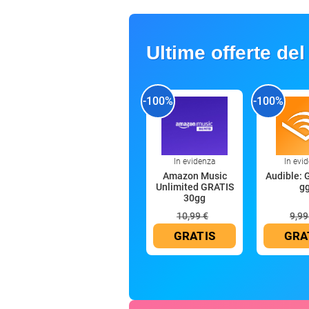
Ultime offerte del
-100%
-100%
In evidenza
In evi
Amazon Music
Audible: 
Unlimited GRATIS
g
30gg
10,99 €
9,99
GRATIS
GRA