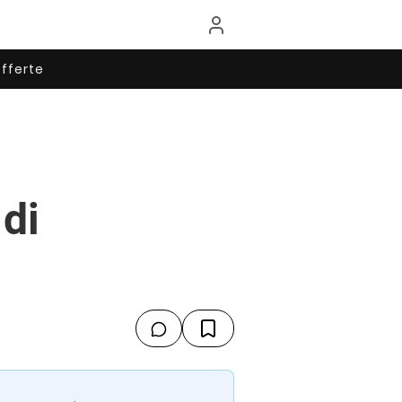
fferte
di