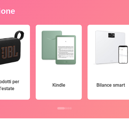
zione
odotti per
Kindle
Bilance smart
l'estate