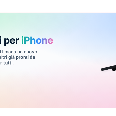
i per
iPhone
ettimana un nuovo
ltri già
pronti da
r tutti.