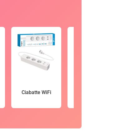
Vid
Ciabatte WiFi
Smartwatch
so