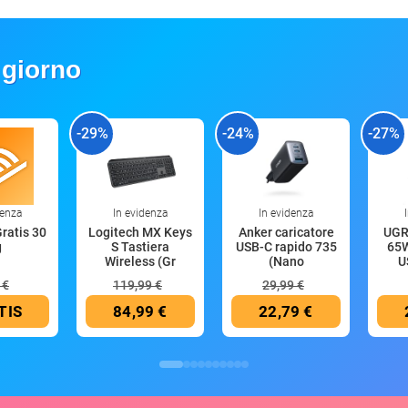
 giorno
-29%
-24%
-27%
denza
In evidenza
In evidenza
Gratis 30
Logitech MX Keys
Anker caricatore
UGR
g
S Tastiera
USB-C rapido 735
65W
Wireless (Gr
(Nano
U
 €
119,99 €
29,99 €
TIS
84,99 €
22,79 €