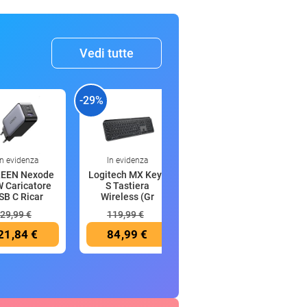
Vedi tutte
-29%
-27%
-
In evidenza
In evidenza
In evidenza
EEN Nexode
Logitech MX Keys
UGREEN Nexode
 Caricatore
S Tastiera
65W Caricatore
SB C Ricar
Wireless (Gr
USB C Ricar
29,99 €
119,99 €
29,99 €
21,84 €
84,99 €
21,84 €