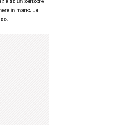
razie ad un sensore
nere in mano. Le
sso.