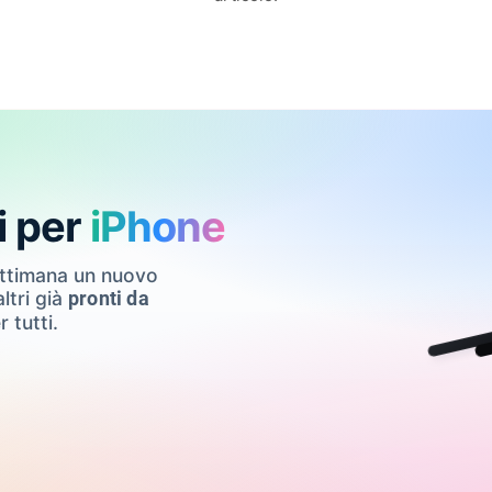
i per
iPhone
ettimana un nuovo
ltri già
pronti da
r tutti.