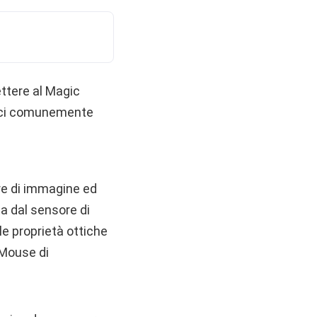
ttere al Magic
fici comunemente
re di immagine ed
ta dal sensore di
le proprietà ottiche
c Mouse di