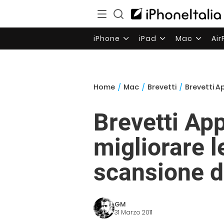
iPhone
iPad
Mac
Ai
Home
/
Mac
/
Brevetti
/
Brevetti A
Brevetti Ap
migliorare 
scansione d
GM
31 Marzo 2011