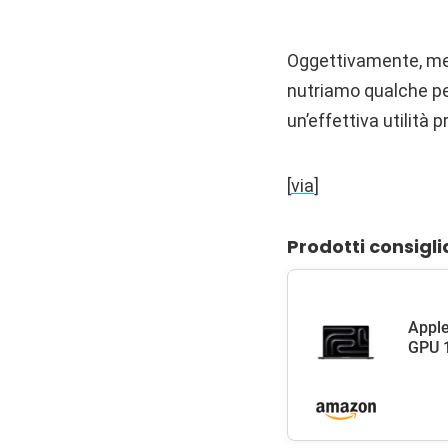
Oggettivamente, men
nutriamo qualche pe
un’effettiva utilità pr
[
via
]
Prodotti consigli
Apple
GPU 1