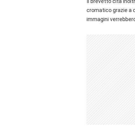
Il brevetto cita ino
cromatico grazie a 
immagini verrebbero