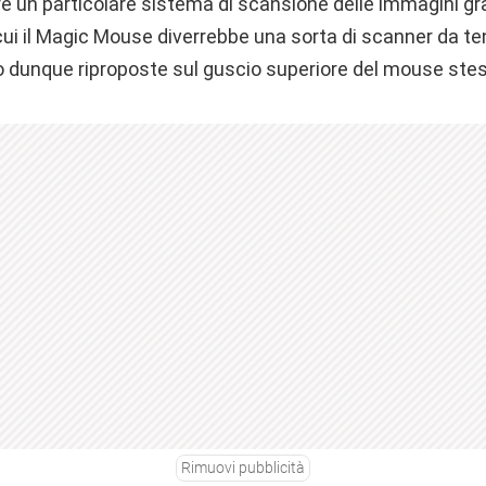
ltre un particolare sistema di scansione delle immagini g
cui il Magic Mouse diverrebbe una sorta di scanner da te
 dunque riproposte sul guscio superiore del mouse ste
Rimuovi pubblicità